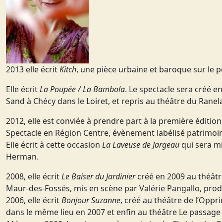
2013 elle écrit
Kitch
, une pièce urbaine et baroque sur le p
Elle écrit
La Poupée / La Bambola
. Le spectacle sera créé 
Sand à Chécy dans le Loiret, et repris au théâtre du Ranel
2012, elle est conviée à prendre part à la première éditio
Spectacle en Région Centre, évènement labélisé patrimoi
Elle écrit à cette occasion
La Laveuse de Jargeau
qui sera mi
Herman.
2008, elle écrit
Le Baiser du Jardinier
créé en 2009 au théâtre
Maur-des-Fossés, mis en scène par Valérie Pangallo, prod
2006, elle écrit
Bonjour Suzanne
, créé au théâtre de l’Oppr
dans le même lieu en 2007 et enfin au théâtre Le passage v