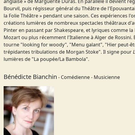
anglaise » de Marguerite Duras. En parallèle il devient r
Bourvil, puis régisseur général du Théâtre de l'Epouvantai
la Folie Théâtre » pendant une saison. Ces expériences l'on
créations lumières de nombreux spectacles théâtraux d'au
Pinter en passant par Shakespeare, et lyriques comme la
Mozart ou plus récemment l'Italienne à Alger de Rossini. É
tourne "looking for woody", "Menu galant", "Hier peut-êtr
trépidantes tribulations de Morgan Stoke". Il signe pour
L
lumières de "La poupée/La Bambola".
Bénédicte Bianchin
- Comédienne - Musicienne