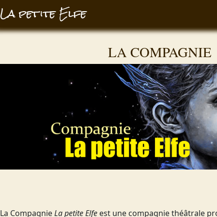
La pet
ite Elfe
LA COMPAGNIE
La Compagnie
La petite Elfe
est une compagnie théâtrale pro