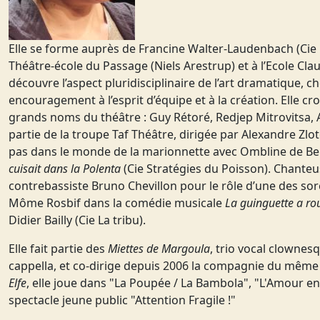
Elle se forme auprès de Francine Walter-Laudenbach (Cie L
Théâtre-école du Passage (Niels Arestrup) et à l’Ecole Cl
découvre l’aspect pluridisciplinaire de l’art dramatique, ch
encouragement à l’esprit d’équipe et à la création. Elle cr
grands noms du théâtre : Guy Rétoré, Redjep Mitrovitsa, 
partie de la troupe Taf Théâtre, dirigée par Alexandre Zloto
pas dans le monde de la marionnette avec Ombline de B
cuisait dans la Polenta
(Cie Stratégies du Poisson). Chanteuse
contrebassiste Bruno Chevillon pour le rôle d’une des sor
Môme Rosbif dans la comédie musicale
La guinguette a rou
Didier Bailly (Cie La tribu).
Elle fait partie des
Miettes de Margoula
, trio vocal clownesq
cappella, et co-dirige depuis 2006 la compagnie du mêm
Elfe
, elle joue dans "La Poupée / La Bambola", "L'Amour en
spectacle jeune public "Attention Fragile !"